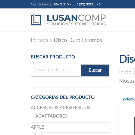
Skip
Contáctanos: 096 270 9738 / (02) 3200576
to
Lusanc
Soluciones
Tecnológicas
the
Cia. Ltda
content
Portada
»
Disco Duro Externos
Dis
BUSCAR PRODUCTO
BUSCAR
Buscar
Inicio
/
POR:
Mostra
CATEGORÍAS DEL PRODUCTO
ACCESORIOS Y PERIFÉRICOS
ADAPTADORES
APPLE