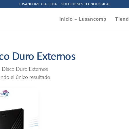
LUSANCOMP CIA. LTDA. – SOLUCIONES TECNOLÓGICAS
omp
Inicio – Lusancomp
Tien
.
co Duro Externos
 Disco Duro Externos
ndo el único resultado