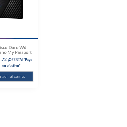
isco Duro Wd
rno My Passport
,72
¡OFERTA! *Pago
en efectivo*
ñadir al carrito