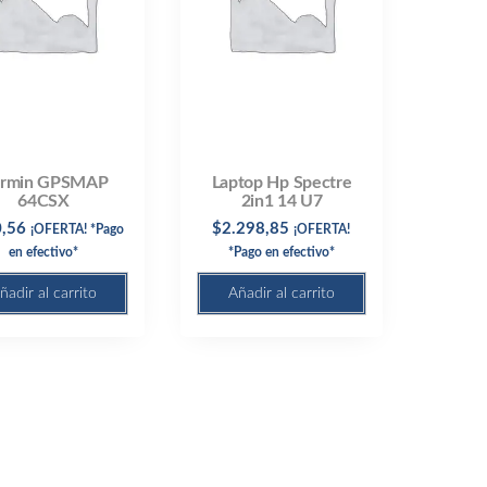
rmin GPSMAP
Laptop Hp Spectre
64CSX
2in1 14 U7
,56
$
2.298,85
¡OFERTA! *Pago
¡OFERTA!
en efectivo*
*Pago en efectivo*
ñadir al carrito
Añadir al carrito