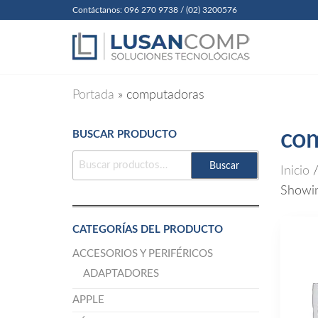
Skip
Contáctanos: 096 270 9738 / (02) 3200576
to
Lusanc
Soluciones
Tecnológicas
the
Cia. Ltda
content
Portada
»
computadoras
co
BUSCAR PRODUCTO
BUSCAR
Buscar
Inicio
/
POR:
Showing
CATEGORÍAS DEL PRODUCTO
ACCESORIOS Y PERIFÉRICOS
ADAPTADORES
APPLE