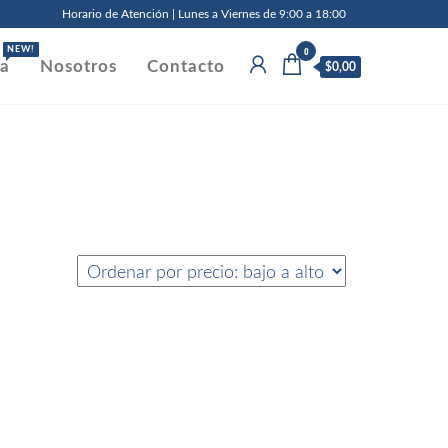
Horario de Atención | Lunes a Viernes de 9:00 a 18:00
0
NEW!
da
Nosotros
Contacto
$0,00