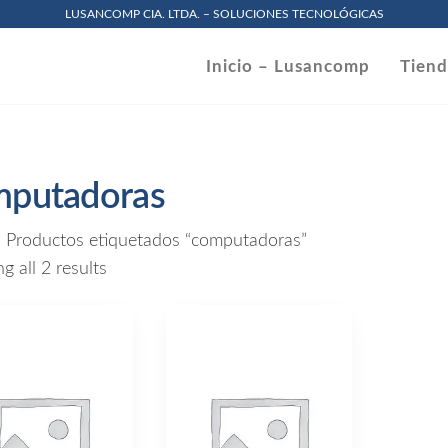
LUSANCOMP CIA. LTDA. – SOLUCIONES TECNOLÓGICAS
omp
Inicio – Lusancomp
Tien
.
mputadoras
 Productos etiquetados “computadoras”
Sorted
 all 2 results
by
price:
low
to
high