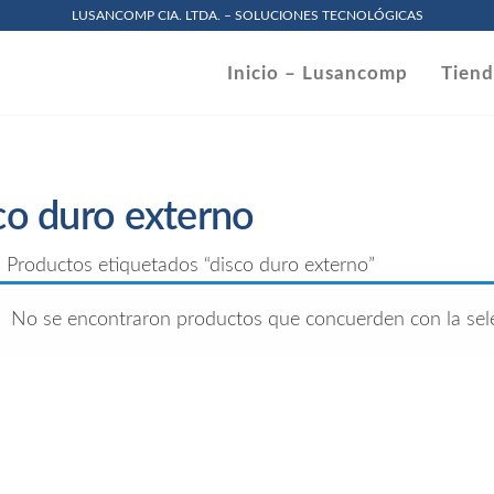
LUSANCOMP CIA. LTDA. – SOLUCIONES TECNOLÓGICAS
omp
Inicio – Lusancomp
Tien
.
co duro externo
 Productos etiquetados “disco duro externo”
No se encontraron productos que concuerden con la sele