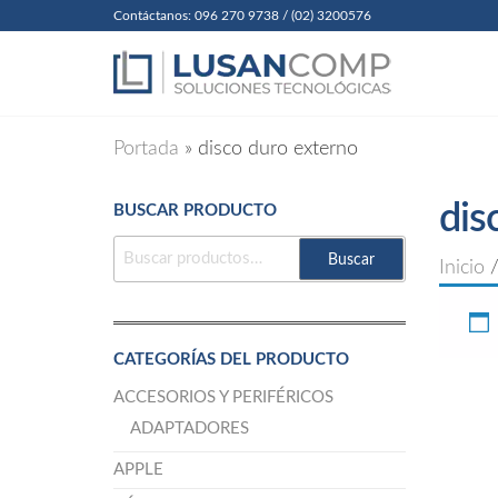
Skip
Contáctanos: 096 270 9738 / (02) 3200576
to
Lusanc
Soluciones
Tecnológicas
the
Cia. Ltda
content
Portada
»
disco duro externo
dis
BUSCAR PRODUCTO
BUSCAR
Buscar
Inicio
/
POR:
CATEGORÍAS DEL PRODUCTO
ACCESORIOS Y PERIFÉRICOS
ADAPTADORES
APPLE