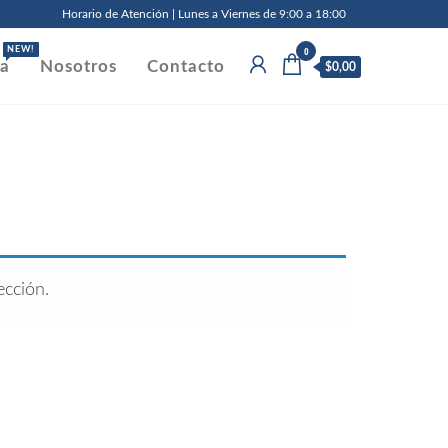
Horario de Atención | Lunes a Viernes de 9:00 a 18:00
0
NEW!
da
Nosotros
Contacto
$0,00
cción.