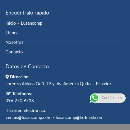
Encuéntralo rápido
Inicio – Lusancomp
Tienda
Nosotros
Contacto
Datos de Contacto
Dirección:
Lorenzo Aldana Oe3-19 y Av. América Quito – Ecuador
☏ Teléfonos:
Contáctanos
096 270 9738
Correo electrónico:
ventas@lusancomp.com / lusancomp@hotmail.com
Created with
Enwoo
WordPress theme