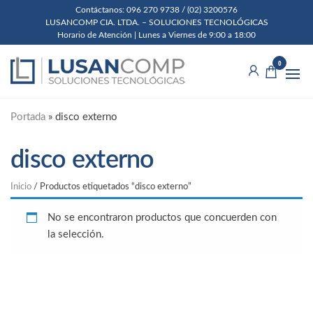
Skip
Contáctanos: 096 270 9738 / (02) 3200576
LUSANCOMP CIA. LTDA. – SOLUCIONES TECNOLÓGICAS
to
Horario de Atención | Lunes a Viernes de 9:00 a 18:00
the
Lusancomp
Soluciones
content
0
Tecnológicas
Cia. Ltda.
Portada
»
disco externo
disco externo
Inicio
/ Productos etiquetados “disco externo”
No se encontraron productos que concuerden con
la selección.