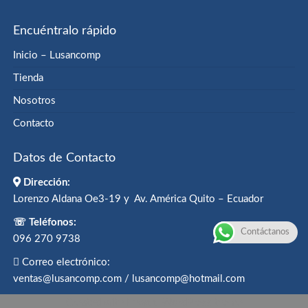
Encuéntralo rápido
Inicio – Lusancomp
Tienda
Nosotros
Contacto
Datos de Contacto
Dirección:
Lorenzo Aldana Oe3-19 y Av. América Quito – Ecuador
☏ Teléfonos:
Contáctanos
096 270 9738
Correo electrónico:
ventas@lusancomp.com / lusancomp@hotmail.com
Created with
Enwoo
WordPress theme