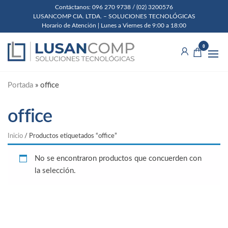
Skip
Contáctanos: 096 270 9738 / (02) 3200576
LUSANCOMP CIA. LTDA. – SOLUCIONES TECNOLÓGICAS
to
Horario de Atención | Lunes a Viernes de 9:00 a 18:00
the
Lusancomp
Soluciones
content
0
Tecnológicas
Cia. Ltda.
Portada
»
office
office
Inicio
/ Productos etiquetados “office”
No se encontraron productos que concuerden con
la selección.