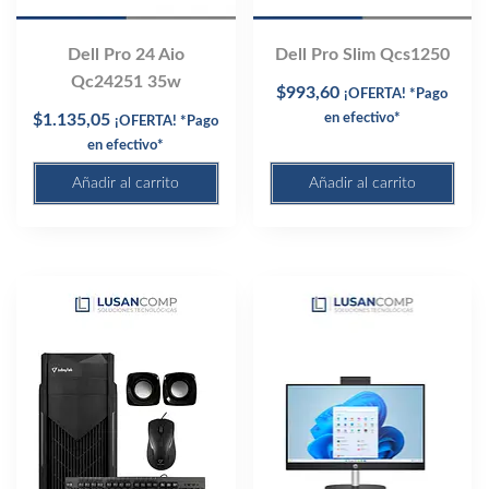
Dell Pro 24 Aio
Dell Pro Slim Qcs1250
Qc24251 35w
$
993,60
¡OFERTA! *Pago
$
1.135,05
en efectivo*
¡OFERTA! *Pago
en efectivo*
Añadir al carrito
Añadir al carrito