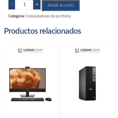
Apple
-
+
Añadir al carrito
Imac
Aio
Categoría:
Computadoras de escritorio
M4
cantidad
Productos relacionados