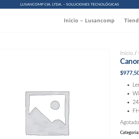
LUSANCOMP CIA. LTDA. – SOLUCIONES TECNOLÓGICAS
omp
Inicio – Lusancomp
Tien
.
Inicio
/
Canon
$
977,5
Le
Wi
24
F
Agotad
Categoría