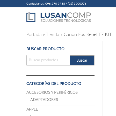
Skip
Contáctanos: 096 270 9738 / (02) 3200576
to
Lusanc
Soluciones
Tecnológicas
the
Cia. Ltda
content
Portada
»
Tienda
»
Canon Eos Rebel T7 KIT
BUSCAR PRODUCTO
BUSCAR
Buscar
POR:
CATEGORÍAS DEL PRODUCTO
ACCESORIOS Y PERIFÉRICOS
ADAPTADORES
APPLE