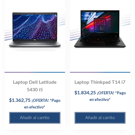
Laptop Dell Latitude
Laptop Thinkpad T14 i7
5430 i5
$
1.834,25
¡OFERTA! *Pago
$
1.362,75
en efectivo*
¡OFERTA! *Pago
en efectivo*
Añadir al carrito
Añadir al carrito