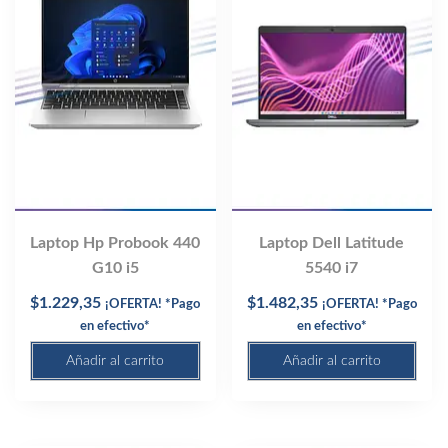
Laptop Hp Probook 440
Laptop Dell Latitude
G10 i5
5540 i7
$
1.229,35
$
1.482,35
¡OFERTA! *Pago
¡OFERTA! *Pago
en efectivo*
en efectivo*
Añadir al carrito
Añadir al carrito