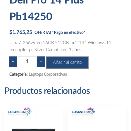
Dell Pro 14 Plus
Pb14250
$
1.765,25
¡OFERTA! *Pago en efectivo*
Ultra7-266vvpro 16GB 512GB-m.2 14″ Windows 11
procopilot pc Silver Garantia de 3 años
Dell
-
+
Añadir al carrito
Pro
14
Categoría:
Laptops Corporativas
Plus
Pb14250
Productos relacionados
cantidad