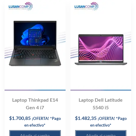
Laptop Thinkpad E14
Laptop Dell Latitude
Gen 4 i7
5540 i5
$
1.700,85
$
1.482,35
¡OFERTA! *Pago
¡OFERTA! *Pago
en efectivo*
en efectivo*