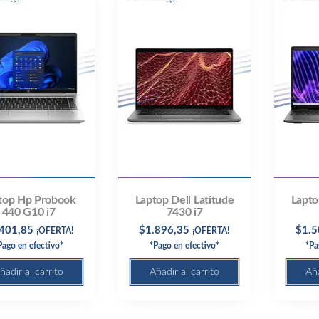
top Hp Probook
Laptop Dell Latitude
Lapto
440 G10 i7
7430 i7
.401,85
$
1.896,35
$
1.5
¡OFERTA!
¡OFERTA!
Pago en efectivo*
*Pago en efectivo*
*Pa
ñadir al carrito
Añadir al carrito
Aña