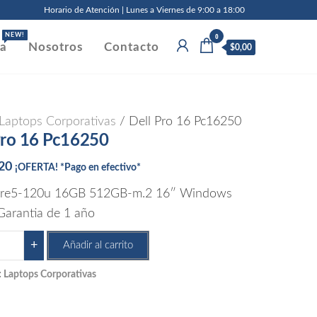
Horario de Atención | Lunes a Viernes de 9:00 a 18:00
0
NEW!
da
Nosotros
Contacto
$0,00
Laptops Corporativas
/ Dell Pro 16 Pc16250
Pro 16 Pc16250
,20
¡OFERTA! *Pago en efectivo*
Core5-120u 16GB 512GB-m.2 16″ Windows
Garantia de 1 año
+
Añadir al carrito
:
Laptops Corporativas
6250