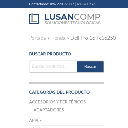
Skip
Contáctanos: 096 270 9738 / (02) 3200576
to
Lusanc
Soluciones
Tecnológicas
the
Cia. Ltda
content
Portada
»
Tienda
»
Dell Pro 16 Pc16250
BUSCAR PRODUCTO
BUSCAR
Buscar
POR:
CATEGORÍAS DEL PRODUCTO
ACCESORIOS Y PERIFÉRICOS
ADAPTADORES
APPLE