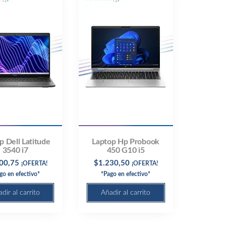
p Dell Latitude
Laptop Hp Probook
3540 i7
450 G10 i5
00,75
$
1.230,50
¡OFERTA!
¡OFERTA!
go en efectivo*
*Pago en efectivo*
dir al carrito
Añadir al carrito