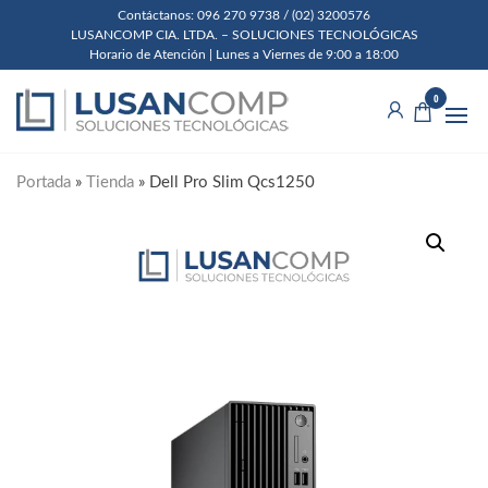
Skip
Contáctanos: 096 270 9738 / (02) 3200576
LUSANCOMP CIA. LTDA. – SOLUCIONES TECNOLÓGICAS
to
Horario de Atención | Lunes a Viernes de 9:00 a 18:00
the
Lusancomp
Soluciones
content
0
Tecnológicas
Cia. Ltda.
Portada
»
Tienda
»
Dell Pro Slim Qcs1250