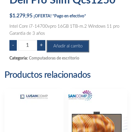
Dell Pro Slim Qcs1250
$
1.279,95
¡OFERTA! *Pago en efectivo*
Intel Core i7-14700vpro 16GB 1TB-m.2 Windows 11 pro
Garantia de 3 años
Dell
-
+
Añadir al carrito
Pro
Slim
Categoría:
Computadoras de escritorio
Qcs1250
cantidad
Productos relacionados