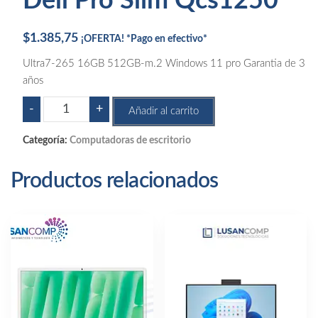
Dell Pro Slim Qcs1250
$
1.385,75
¡OFERTA! *Pago en efectivo*
Ultra7-265 16GB 512GB-m.2 Windows 11 pro Garantia de 3
años
Dell
-
+
Añadir al carrito
Pro
Slim
Categoría:
Computadoras de escritorio
Qcs1250
cantidad
Productos relacionados