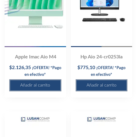
Apple Imac Aio M4
Hp Aio 24-cr0253la
$
2.126,35
$
775,10
¡OFERTA! *Pago
¡OFERTA! *Pago
en efectivo*
en efectivo*
Añadir al carrito
Añadir al carrito