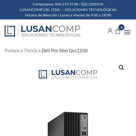
Skip
Contáctanos: 096 270 9738 / (02) 3200576
LUSANCOMP CIA. LTDA. – SOLUCIONES TECNOLÓGICAS
to
Horario de Atención | Lunes a Viernes de 9:00 a 18:00
the
Lusancomp
Soluciones
content
0
Tecnológicas
Cia. Ltda.
Portada
»
Tienda
»
Dell Pro Slim Qcs1250