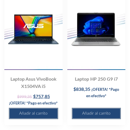
Laptop Asus VivoBook
Laptop HP 250 G9 i7
X1504VA i5
$
838,35
¡OFERTA! *Pago
Original
Current
$
757,85
en efectivo*
$
999,35
price
price
¡OFERTA! *Pago en efectivo*
was:
is:
Añadir al carrito
Añadir al carrito
$999,35.
$757,85.