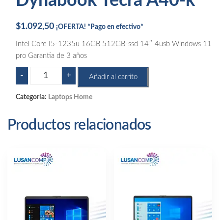
Dynabook Tecra A40-k
$
1.092,50
¡OFERTA! *Pago en efectivo*
Intel Core I5-1235u 16GB 512GB-ssd 14″ 4usb Windows 11
pro Garantia de 3 años
Dynabook
-
+
Añadir al carrito
Tecra
A40-
Categoría:
Laptops Home
k
cantidad
Productos relacionados