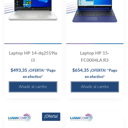
Laptop HP 14-dq2519la
Laptop HP 15-
i3
FC0004LA R3
$
493,35
$
654,35
¡OFERTA! *Pago
¡OFERTA! *Pago
en efectivo*
en efectivo*
Añadir al carrito
Añadir al carrito
¡Oferta!