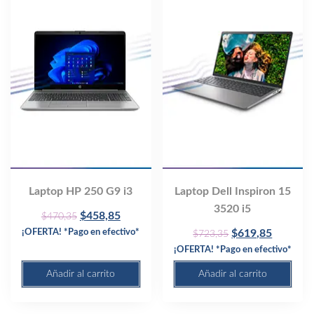
Laptop HP 250 G9 i3
Laptop Dell Inspiron 15
3520 i5
Original
Current
$
458,85
$
470,35
price
price
Original
Current
¡OFERTA! *Pago en efectivo*
$
619,85
$
723,35
was:
is:
price
price
¡OFERTA! *Pago en efectivo*
$470,35.
$458,85.
was:
is:
Añadir al carrito
Añadir al carrito
$723,35.
$619,85