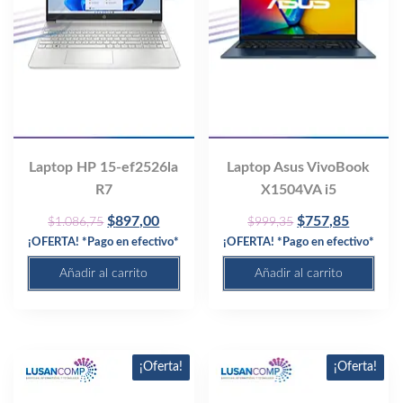
Laptop HP 15-ef2526la
Laptop Asus VivoBook
R7
X1504VA i5
Original
Current
Original
Current
$
897,00
$
757,85
$
1.086,75
$
999,35
price
price
price
price
¡OFERTA! *Pago en efectivo*
¡OFERTA! *Pago en efectivo*
was:
is:
was:
is:
Añadir al carrito
Añadir al carrito
$1.086,75.
$897,00.
$999,35.
$757,85
¡Oferta!
¡Oferta!