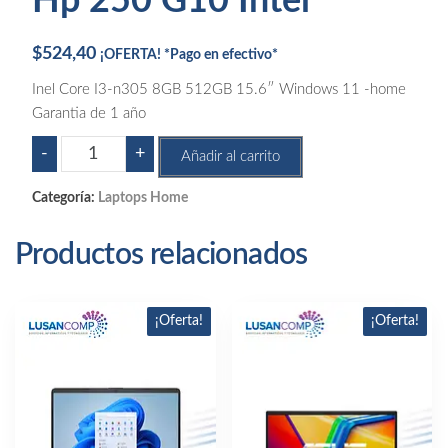
Hp 250 G10 Intel
$
524,40
¡OFERTA! *Pago en efectivo*
Inel Core I3-n305 8GB 512GB 15.6″ Windows 11 -home
Garantia de 1 año
Hp
-
+
Añadir al carrito
250
G10
Categoría:
Laptops Home
Intel
cantidad
Productos relacionados
¡Oferta!
¡Oferta!