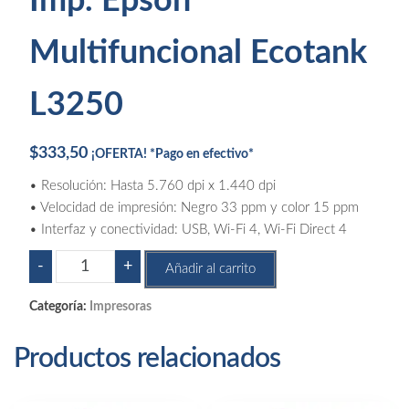
Imp. Epson
Multifuncional Ecotank
L3250
$
333,50
¡OFERTA! *Pago en efectivo*
• Resolución: Hasta 5.760 dpi x 1.440 dpi
• Velocidad de impresión: Negro 33 ppm y color 15 ppm
• Interfaz y conectividad: USB, Wi-Fi 4, Wi-Fi Direct 4
Imp.
-
+
Añadir al carrito
Epson
Multifuncional
Categoría:
Impresoras
Ecotank
L3250
Productos relacionados
cantidad