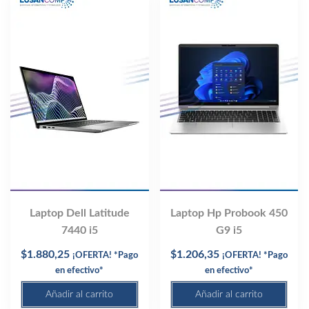
Laptop Dell Latitude
Laptop Hp Probook 450
7440 i5
G9 i5
$
1.880,25
$
1.206,35
¡OFERTA! *Pago
¡OFERTA! *Pago
en efectivo*
en efectivo*
Añadir al carrito
Añadir al carrito