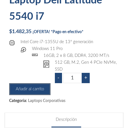
Laptop Dell Latitude
5540 i7
$
1.482,35
¡OFERTA! *Pago en efectivo*
Intel Core i7-1355U de 13ª generación
Windows 11 Pro
16GB, 2 x 8 GB, DDR4, 3200 MT/s
512 GB, M.2, Gen 4 PCIe NVMe,
SSD
Laptop
-
+
Dell
Añadir al carrito
Latitude
5540
Categoría:
Laptops Corporativas
i7
cantidad
Descripción