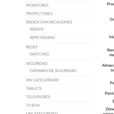
Pro
MONITORES
PROYECTORES
Gr
RADIOCOMUNICACIONES
RADIOS
Me
REPETIDORAS
REDES
Ran
SWITCHES
me
SEGURIDAD
Almac
i
CÁMARAS DE SEGURIDAD
SIN CATEGORIZAR
Pa
TABLETS
Panta
TELEVISORES
B
TV BOX
Dime
mínima
UNCATEGORIZED