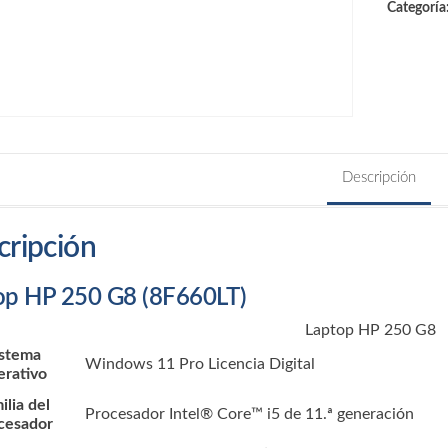
Categoría
Descripción
cripción
op HP 250 G8 (8F660LT)
Laptop HP 250 G8
istema
Windows 11
Pro Licencia Digital
erativo
ilia del
Procesador Intel® Core™ i5 de 11.ª generación
cesador