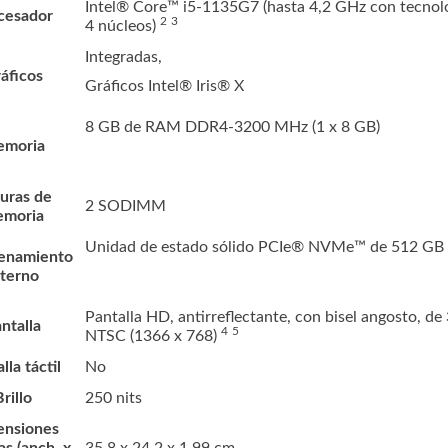
Intel® Core™ i5-1135G7 (hasta 4,2 GHz con tecnolo
cesador
2
3
4
núcleos)
Integradas,
áficos
Gráficos Intel® Iris® X
8 GB de RAM DDR4-3200 MHz (1 x 8 GB)
moria
uras de
2 SODIMM
moria
Unidad de estado sólido PCIe® NVMe™ de 512 GB
enamiento
nterno
Pantalla HD, antirreflectante, con bisel angosto, de
ntalla
4
5
NTSC (1366 x
768)
lla táctil
No
rillo
250 nits
nsiones
s (anch. x
35,8 x 24,2 x 1,99 cm