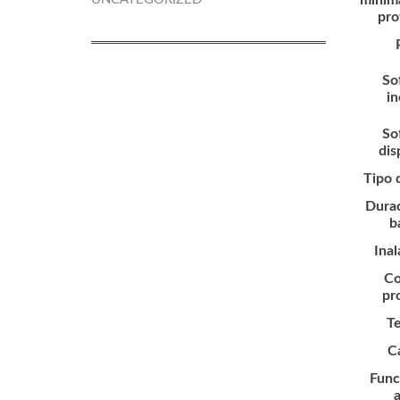
prof
So
in
So
dis
Tipo 
Durac
b
Ina
Co
pr
T
C
Func