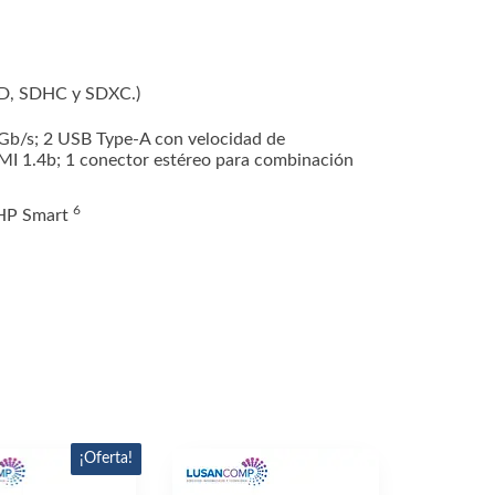
D, SDHC y SDXC.)
Gb/s; 2 USB Type-A con velocidad de
MI 1.4b; 1 conector estéreo para combinación
6
 HP
Smart
¡Oferta!