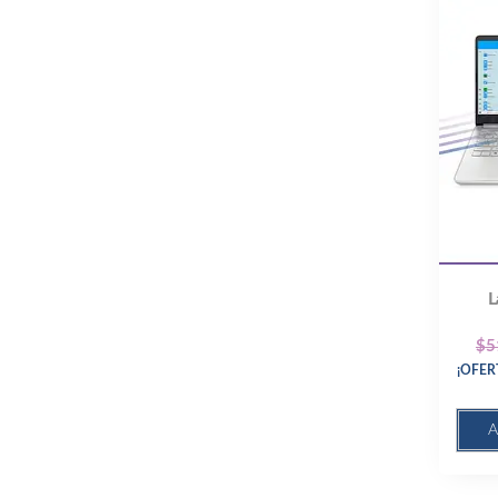
L
$
5
¡OFERT
A