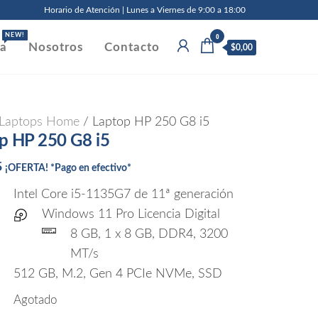
Horario de Atención | Lunes a Viernes de 9:00 a 18:00
0
NEW!
da
Nosotros
Contacto
$0,00
Laptops Home
/ Laptop HP 250 G8 i5
p HP 250 G8 i5
5
¡OFERTA! *Pago en efectivo*
Intel Core i5-1135G7 de 11ª generación
Windows 11 Pro Licencia Digital
8 GB, 1 x 8 GB, DDR4, 3200
MT/s
512 GB, M.2, Gen 4 PCIe NVMe, SSD
Agotado