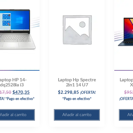
aptop HP 14-
Laptop Hp Spectre
Laptop
dq2528la i3
2in1 14 U7
X
Original
Current
17,50
$
470,35
$
2.298,85
$
95
¡OFERTA!
A! *Pago en efectivo*
price
price
*Pago en efectivo*
¡OFERTA!
was:
is:
$517,50.
$470,35.
ñadir al carrito
Añadir al carrito
Aña