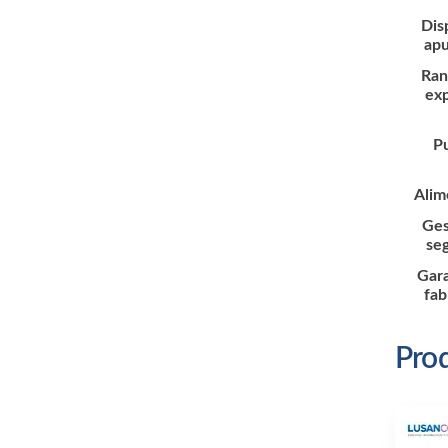
Dis
ap
Ran
ex
P
Alim
Ges
se
Gara
fab
Prod