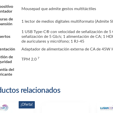
positivo
Mousepad que admite gestos multitáctiles
untador
uras de
1 lector de medios digitales multiformato
(Admite S
pansión
1 USB Type-C® con velocidad de señalización de 5 
uertos
señalización de 5 Gb/s; 1 alimentación de CA; 1 HD
de auriculares y micrófono; 1 RJ-45
entación
Adaptador de alimentación externa de CA de 45W
tión de
7
TPM
2.0
guridad
ntía del
ricante
uctos relacionados
¡Oferta!