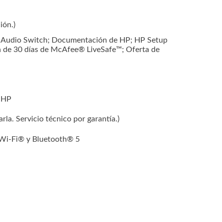
ión.)
P Audio Switch; Documentación de HP; HP Setup
de 30 días de McAfee® LiveSafe™; Oferta de
n HP
rla. Servicio técnico por garantía.)
) Wi-Fi® y Bluetooth® 5