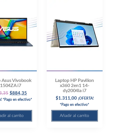
 Asus Vivobook
Laptop HP Pavilion
1504ZA i7
x360 2en1 14-
dy2004la i7
Original
Current
3,35
$
884,35
$
1.311,00
¡OFERTA!
 *Pago en efectivo*
price
price
*Pago en efectivo*
was:
is:
$953,35.
$884,35.
dir al carrito
Añadir al carrito