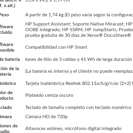
. x alt.)
Peso
A partir de 1,74 kg
(El peso varía según la configurac
HP Support Assistant; Soporte Native Miracast; H
ftware
OOBE integrado; HP SSRM; HP JumpStarts; Prueba 
cluido
prueba gratuita de 30 días de Xerox® DocuShare®
ftware
Compatibilidad con HP Smart
ponible
de batería
Iones de litio de 3 celdas y 41 Wh de larga duració
ión de la
(La batería es interna y el cliente no puede reemplaza
atería
lámbrico
Tarjeta inalámbrica Realtek 802.11a/b/g/n/ac (2×2
lor de
Plateado ceniza oscuro
oducto
eclado
Teclado de tamaño completo con teclado numérico
ámara
Cámara HD de 720p
iones de
Altavoces estéreo, micrófono digital integrado
audio