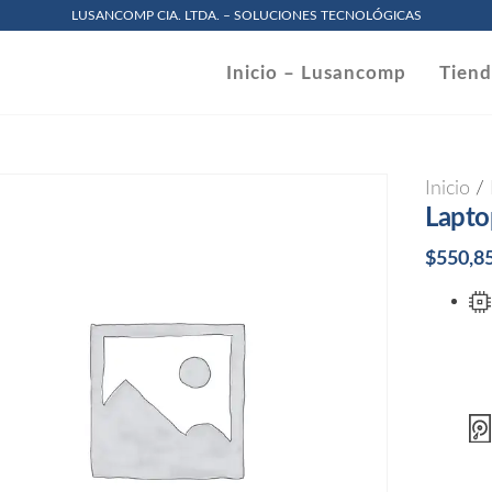
LUSANCOMP CIA. LTDA. – SOLUCIONES TECNOLÓGICAS
omp
Inicio – Lusancomp
Tien
.
Inicio
/
Lapto
$
550,8