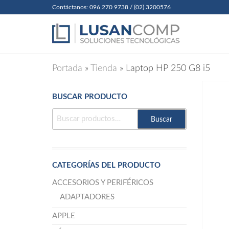
Skip
Contáctanos: 096 270 9738 / (02) 3200576
to
Lusanc
Soluciones
Tecnológicas
the
Cia. Ltda
content
Portada
»
Tienda
»
Laptop HP 250 G8 i5
BUSCAR PRODUCTO
BUSCAR
Buscar
POR:
CATEGORÍAS DEL PRODUCTO
ACCESORIOS Y PERIFÉRICOS
ADAPTADORES
APPLE