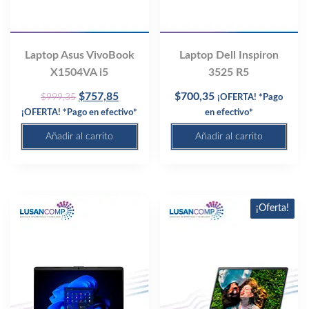
Laptop Asus VivoBook
Laptop Dell Inspiron
X1504VA i5
3525 R5
Original
Current
$
757,85
$
700,35
$
999,35
¡OFERTA! *Pago
price
price
¡OFERTA! *Pago en efectivo*
en efectivo*
was:
is:
Añadir al carrito
Añadir al carrito
$999,35.
$757,85.
¡Oferta!