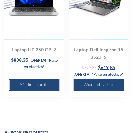
Laptop HP 250 G9 i7
Laptop Dell Inspiron 15
3520 i5
$
838,35
¡OFERTA! *Pago
Original
Current
en efectivo*
$
619,85
$
723,35
price
price
¡OFERTA! *Pago en efectivo*
was:
is:
Añadir al carrito
Añadir al carrito
$723,35.
$619,85
BUSCAR PRODUCTO