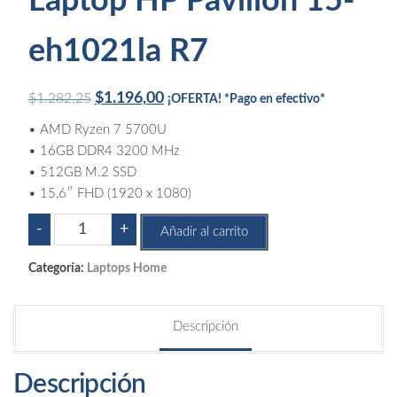
Laptop HP Pavilion 15-
eh1021la R7
Original
Current
$
1.196,00
$
1.282,25
¡OFERTA! *Pago en efectivo*
price
price
• AMD Ryzen 7 5700U
was:
is:
• 16GB DDR4 3200 MHz
$1.282,25.
$1.196,00.
• 512GB M.2 SSD
• 15,6″ FHD (1920 x 1080)
Laptop
-
+
Añadir al carrito
HP
Pavilion
Categoría:
Laptops Home
15-
eh1021la
Descripción
R7
cantidad
Descripción