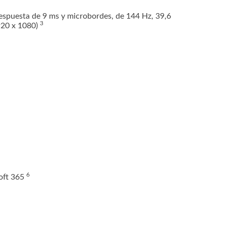
respuesta de 9 ms y microbordes, de 144 Hz, 39,6
3
920 x
1080)
6
oft
365