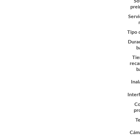
So
prei
Servi
Tipo 
Durac
b
Tie
reca
b
Ina
Inter
Co
pr
T
Cám