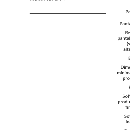
Pa
Panta
Re
panta
(
alt
B
Dime
mínima
prof
Sof
produ
fi
So
in