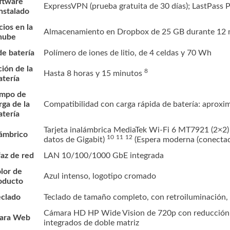
ftware
ExpressVPN (prueba gratuita de 30 días); LastPass P
nstalado
cios en la
Almacenamiento en Dropbox de 25 GB durante 12
nube
de batería
Polímero de iones de litio, de 4 celdas y 70 Wh
ión de la
8
Hasta 8 horas y 15
minutos
atería
mpo de
rga de la
Compatibilidad con carga rápida de batería: apro
atería
Tarjeta inalámbrica MediaTek Wi-Fi 6 MT7921 (2×2)
lámbrico
10
11
12
datos de
Gigabit)
(Espera moderna (conectad
faz de red
LAN 10/100/1000 GbE integrada
lor de
Azul intenso, logotipo cromado
oducto
eclado
Teclado de tamaño completo, con retroiluminación, 
Cámara HD HP Wide Vision de 720p con reducción d
ara Web
integrados de doble matriz