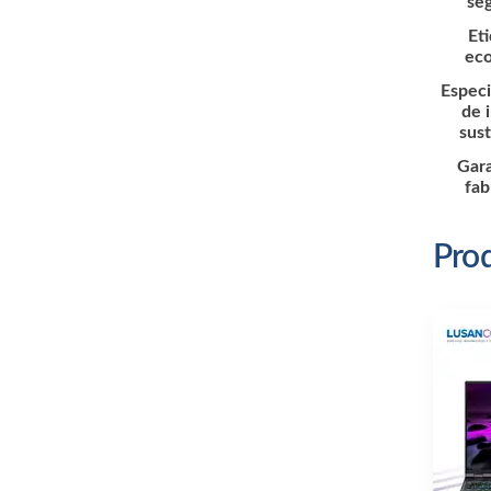
se
Et
eco
Especi
de 
sus
Gara
fab
Prod