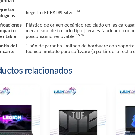
guridad
iquetas
14
Registro EPEAT®
Silver
lógicas
ficaciones
Plástico de origen oceánico reciclado en las carcasas 
impacto
mecanismo de teclado tipo tijera es fabricado con ma
15
16
tentable
posconsumo
renovable
ntía del
1 año de garantía limitada de hardware con soporte 
ricante
técnico limitado para software (a partir de la fecha
uctos relacionados