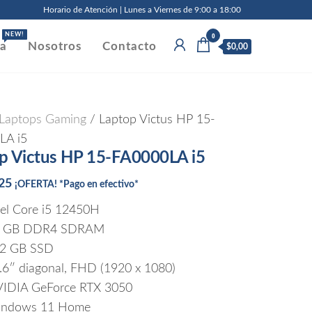
Horario de Atención | Lunes a Viernes de 9:00 a 18:00
0
NEW!
da
Nosotros
Contacto
$0,00
Laptops Gaming
/ Laptop Victus HP 15-
LA i5
p Victus HP 15-FA0000LA i5
,25
¡OFERTA! *Pago en efectivo*
tel Core i5 12450H
6 GB DDR4 SDRAM
2 GB SSD
.6″ diagonal, FHD (1920 x 1080)
IDIA GeForce RTX 3050
ndows 11 Home