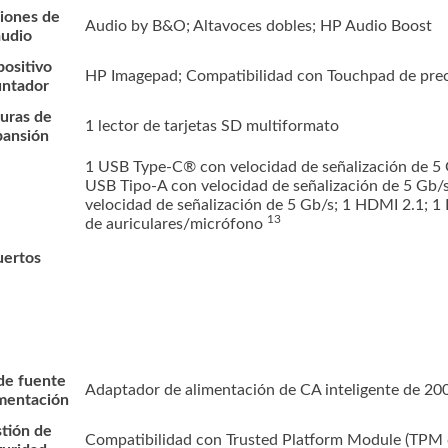
iones de
Audio by B&O; Altavoces dobles; HP Audio Boost
audio
positivo
HP Imagepad; Compatibilidad con Touchpad de prec
untador
uras de
1 lector de tarjetas SD multiformato
pansión
1 USB Type-C® con velocidad de señalización de 5 
USB Tipo-A con velocidad de señalización de 5 Gb/
velocidad de señalización de 5 Gb/s; 1 HDMI 2.1; 1 
13
de
auriculares/micrófono
uertos
de fuente
Adaptador de alimentación de CA inteligente de 2
imentación
tión de
Compatibilidad con Trusted Platform Module (TPM 