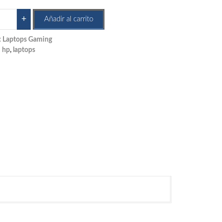
top
+
Añadir al carrito
tus
:
Laptops Gaming
:
hp
,
laptops
000LA
tidad