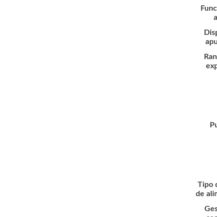
Func
Dis
ap
Ran
ex
P
Tipo 
de al
Ges