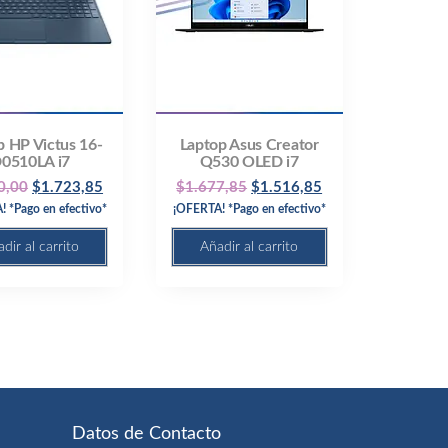
p HP Victus 16-
Laptop Asus Creator
0510LA i7
Q530 OLED i7
Original
Current
Original
Current
0,00
$
1.723,85
$
1.677,85
$
1.516,85
 *Pago en efectivo*
price
price
¡OFERTA! *Pago en efectivo*
price
price
was:
is:
was:
is:
dir al carrito
Añadir al carrito
$1.840,00.
$1.723,85.
$1.677,85.
$1.516,85.
Datos de Contacto