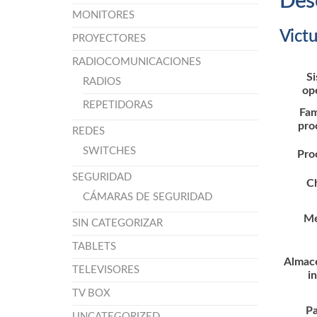
Des
MONITORES
Vict
PROYECTORES
RADIOCOMUNICACIONES
S
RADIOS
op
REPETIDORAS
Fam
pro
REDES
SWITCHES
Pro
SEGURIDAD
C
CÁMARAS DE SEGURIDAD
Me
SIN CATEGORIZAR
TABLETS
Almac
TELEVISORES
i
TV BOX
Pa
UNCATEGORIZED