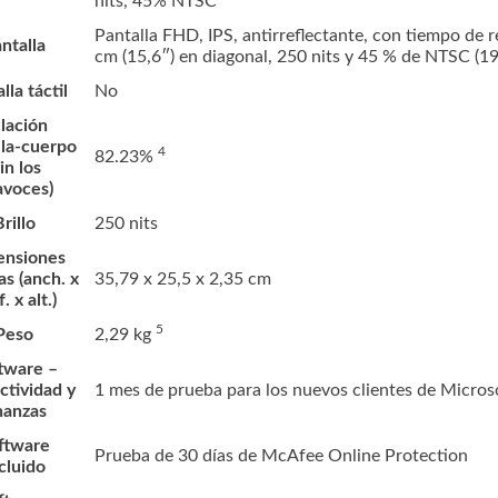
nits, 45%
NTSC
Pantalla FHD, IPS, antirreflectante, con tiempo de 
ntalla
cm (15,6″) en diagonal, 250 nits y 45 % de NTSC (1
lla táctil
No
lación
lla-cuerpo
4
82.23%
sin los
avoces)
rillo
250 nits
nsiones
s (anch. x
35,79 x 25,5 x 2,35 cm
. x alt.)
5
Peso
2,29
kg
tware –
ctividad y
1 mes de prueba para los nuevos clientes de Micros
nanzas
ftware
Prueba de 30 días de McAfee Online Protection
cluido