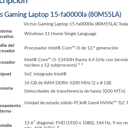
cripción
us Gaming Laptop 15-fa0000la (80M55LA)
Victus Gaming Laptop 15-fa0000la (80M55LA) Todas 
istema
Windows 11 Home Single Language
erativo
ilia del
Procesador Intel® Core™ i5 de 12.ª generación
cesador
Intel® Core™ i5-12450H (hasta 4,4 GHz con tecnolo
cesador
1
2
núcleos y 12
subprocesos)
hipset
SoC integrado Intel®
16 GB de RAM DDR4-3200 MHz (2 x 8 GB)
moria
(Velocidades de transferencia de hasta 3200 MT/s)
Unidad de estado sólido PCIe® Gen4 NVMe™ TLC 
enamiento
nterno
15.6″ diagonal, FHD (1920 x 1080), 144 Hz, 9 ms res
ntalla
3