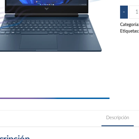
Lap
-
Vic
Categoría
HP
Etiquetas
15-
FA0
i5
can
Descripción