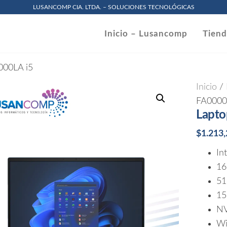
LUSANCOMP CIA. LTDA. – SOLUCIONES TECNOLÓGICAS
omp
Inicio – Lusancomp
Tien
.
000LA i5
Inicio
/
FA0000
Lapto
$
1.213
In
1
51
15
NV
Wi