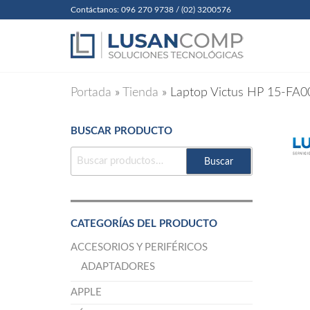
Skip
Contáctanos: 096 270 9738 / (02) 3200576
to
Lusanc
Soluciones
Tecnológicas
the
Cia. Ltda
content
Portada
»
Tienda
»
Laptop Victus HP 15-FA0
BUSCAR PRODUCTO
BUSCAR
Buscar
POR:
CATEGORÍAS DEL PRODUCTO
ACCESORIOS Y PERIFÉRICOS
ADAPTADORES
APPLE