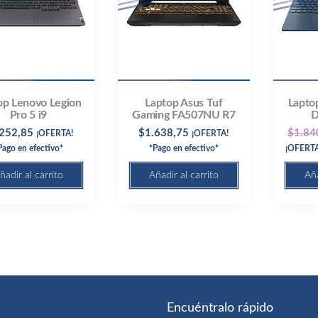
op Lenovo Legion
Laptop Asus Tuf
Lapto
Pro 5 i9
Gaming FA507NU R7
D
.252,85
$
1.638,75
$
1.84
¡OFERTA!
¡OFERTA!
Pago en efectivo*
*Pago en efectivo*
¡OFERTA!
ñadir al carrito
Añadir al carrito
Aña
Encuéntralo rápido