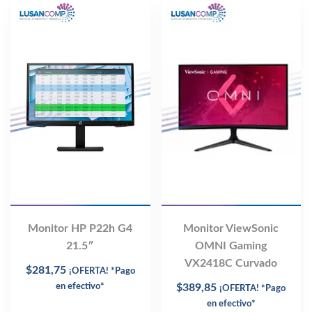
Monitor ViewSonic
Monitor HP P22h G4
OMNI Gaming
21.5″
VX2418C Curvado
$
281,75
¡OFERTA! *Pago
$
389,85
en efectivo*
¡OFERTA! *Pago
en efectivo*