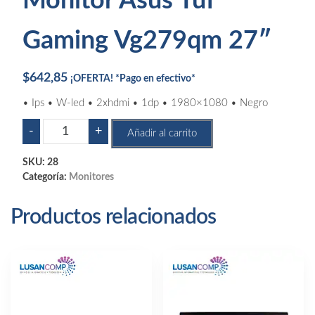
Monitor Asus Tuf
Gaming Vg279qm 27″
$
642,85
¡OFERTA! *Pago en efectivo*
• Ips • W-led • 2xhdmi • 1dp • 1980×1080 • Negro
Monitor
-
+
Añadir al carrito
Asus
Tuf
SKU:
28
Gaming
Categoría:
Monitores
Vg279qm
27"
Productos relacionados
cantidad