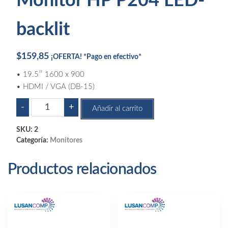
Monitor HP P204 LED-
backlit
$
159,85
¡OFERTA! *Pago en efectivo*
• 19.5″ 1600 x 900
• HDMI / VGA (DB-15)
Monitor
-
+
Añadir al carrito
HP
P204
SKU:
2
LED-
Categoría:
Monitores
backlit
cantidad
Productos relacionados