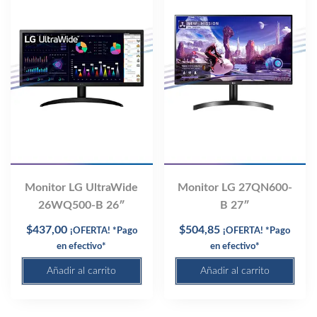
Monitor LG UltraWide
Monitor LG 27QN600-
26WQ500-B 26″
B 27″
$
437,00
$
504,85
¡OFERTA! *Pago
¡OFERTA! *Pago
en efectivo*
en efectivo*
Añadir al carrito
Añadir al carrito