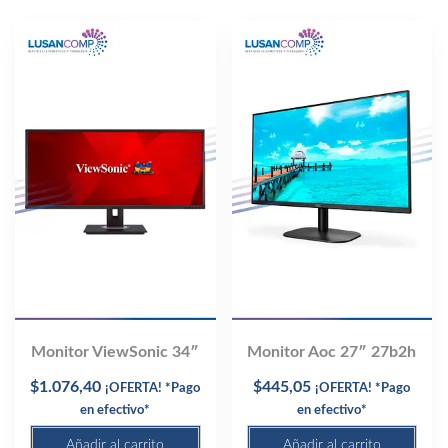
Monitor ViewSonic 34″
Monitor Aoc 27″ 27b2h
$
1.076,40
$
445,05
¡OFERTA! *Pago
¡OFERTA! *Pago
en efectivo*
en efectivo*
Añadir al carrito
Añadir al carrito