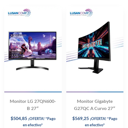
Monitor LG 27QN600-
Monitor Gigabyte
B 27″
G27QC A Curvo 27″
$
504,85
$
569,25
¡OFERTA! *Pago
¡OFERTA! *Pago
en efectivo*
en efectivo*