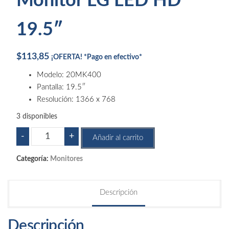
Monitor LG LED HD
19.5″
$
113,85
¡OFERTA! *Pago en efectivo*
Modelo: 20MK400
Pantalla: 19.5″
Resolución: 1366 x 768
3 disponibles
Monitor
-
+
Añadir al carrito
LG
LED
Categoría:
Monitores
HD
19.5"
Descripción
cantidad
Descripción