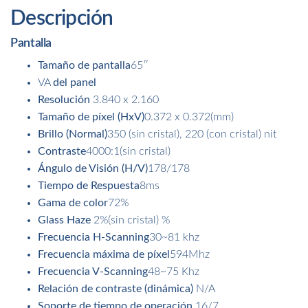
Flipboard
Descripción
cantidad
Pantalla
Tamaño de pantalla
65″
VA
del panel
Resolución
3.840 x 2.160
Tamaño de píxel (HxV)
0.372 x 0.372(mm)
Brillo (Normal)
350 (sin cristal), 220 (con cristal) nit
Contraste
4000:1(sin cristal)
Ángulo de Visión (H/V)
178/178
Tiempo de Respuesta
8ms
Gama de color
72%
Glass Haze
2%(sin cristal) %
Frecuencia H-Scanning
30~81 khz
Frecuencia máxima de píxel
594Mhz
Frecuencia V-Scanning
48~75 Khz
Relación de contraste (dinámica)
N/A
Soporte de tiempo de operación
16/7