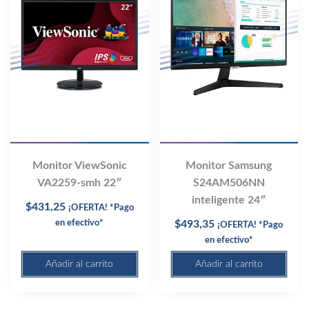
Monitor ViewSonic
Monitor Samsung
VA2259-smh 22″
S24AM506NN
inteligente 24″
$
431,25
¡OFERTA! *Pago
en efectivo*
$
493,35
¡OFERTA! *Pago
en efectivo*
Añadir al carrito
Añadir al carrito