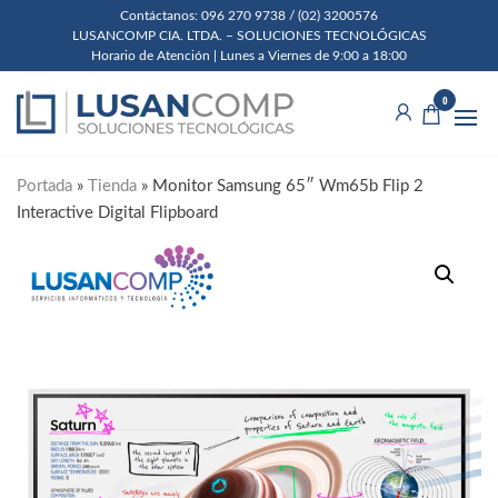
Skip
Contáctanos: 096 270 9738 / (02) 3200576
LUSANCOMP CIA. LTDA. – SOLUCIONES TECNOLÓGICAS
to
Horario de Atención | Lunes a Viernes de 9:00 a 18:00
the
Lusancomp
Soluciones
content
0
Tecnológicas
Cia. Ltda.
Portada
»
Tienda
»
Monitor Samsung 65″ Wm65b Flip 2
Interactive Digital Flipboard