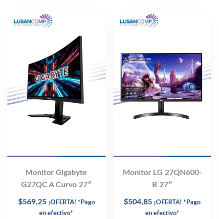
Monitor Gigabyte
Monitor LG 27QN600-
G27QC A Curvo 27″
B 27″
$
569,25
$
504,85
¡OFERTA! *Pago
¡OFERTA! *Pago
en efectivo*
en efectivo*