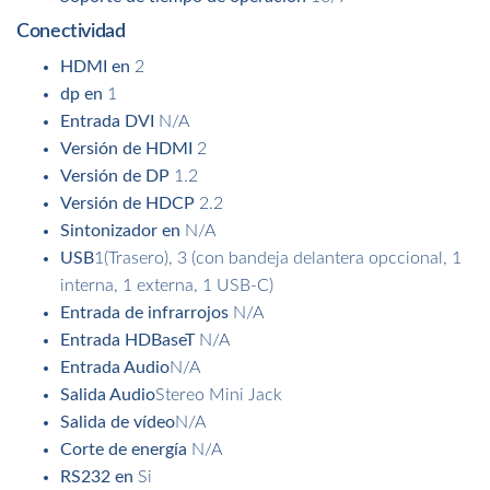
Conectividad
HDMI en
2
dp en
1
Entrada DVI
N/A
Versión de HDMI
2
Versión de DP
1.2
Versión de HDCP
2.2
Sintonizador en
N/A
USB
1(Trasero), 3 (con bandeja delantera opccional, 1
interna, 1 externa, 1 USB-C)
Entrada de infrarrojos
N/A
Entrada HDBaseT
N/A
Entrada Audio
N/A
Salida Audio
Stereo Mini Jack
Salida de vídeo
N/A
Corte de energía
N/A
RS232 en
Si