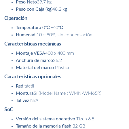
Peso Neto
39.7 kg
Peso con Caja (kg)
48.2 kg
Operación
Temperatura
0℃~40℃
Humedad
10 ~ 80%, sin condensación
Características mecánicas
Montaje VESA
400 x 400 mm
Anchura de marco
26.2
Material del marco
Plástico
Características opcionales
Red
táctil
Montura
Sí (Model Name : WMN-WM65R)
Tal vez
N/A
SoC
Versión del sistema operativo
Tizen 6.5
Tamaño de la memoria flash
32 GB