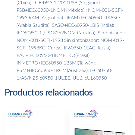
(China) : GB4943.1-2011PSB (Singapur) :
PSB+IEC60950-1NOM (México) : NOM-001-SCFI-
1993IRAM (Argentina) : IRAM+IEC60950- 1SASO
(Arabia Saudita): SASO+IEC60950-1BIS (India):
IEC60950-1 / IS13252NOM (México): Sintonizador:
NOM-001-SCFI-1993 Sin sintonizador: NOM-019-
SCFI-1998KC (Corea): K 60950-1EAC (Rusia):
EAC+IEC60950-1INMETRO(Brasil):
INMETRO+IEC60950-1BSMI(Taiwán):
BSMI+IEC60950-1RCM(Australia): IEC60950-
1/AS/NZS 60950-1UL(EE. UU.): cUL60950
Productos relacionados