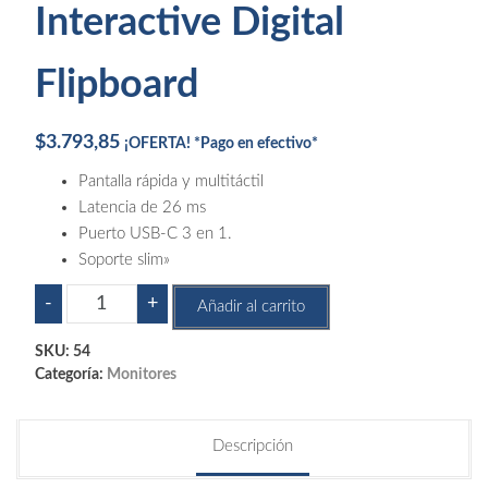
Interactive Digital
Flipboard
$
3.793,85
¡OFERTA! *Pago en efectivo*
Pantalla rápida y multitáctil
Latencia de 26 ms
Puerto USB-C 3 en 1.
Soporte slim»
Monitor
-
+
Añadir al carrito
Samsung
65"
SKU:
54
Wm65b
Categoría:
Monitores
Flip
2
Descripción
Interactive
Digital