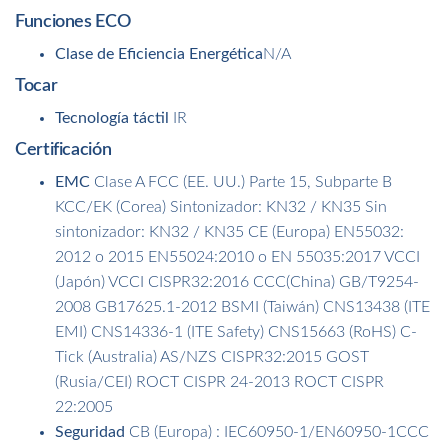
Funciones ECO
Clase de Eficiencia Energética
N/A
Tocar
Tecnología táctil
IR
Certificación
EMC
Clase A FCC (EE. UU.) Parte 15, Subparte B
KCC/EK (Corea) Sintonizador: KN32 / KN35 Sin
sintonizador: KN32 / KN35 CE (Europa) EN55032:
2012 o 2015 EN55024:2010 o EN 55035:2017 VCCI
(Japón) VCCI CISPR32:2016 CCC(China) GB/T9254-
2008 GB17625.1-2012 BSMI (Taiwán) CNS13438 (ITE
EMI) CNS14336-1 (ITE Safety) CNS15663 (RoHS) C-
Tick (Australia) AS/NZS CISPR32:2015 GOST
(Rusia/CEI) ROCT CISPR 24-2013 ROCT CISPR
22:2005
Seguridad
CB (Europa) : IEC60950-1/EN60950-1CCC