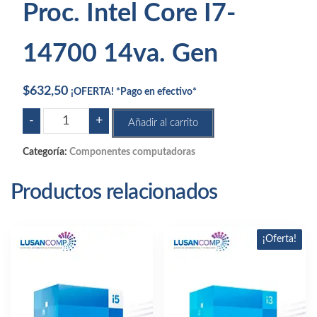
Proc. Intel Core I7-
14700 14va. Gen
$
632,50
¡OFERTA! *Pago en efectivo*
Proc.
-
+
Añadir al carrito
Intel
Core
Categoría:
Componentes computadoras
I7-
14700
Productos relacionados
14va.
Gen
cantidad
¡Oferta!