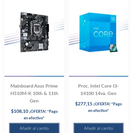
Mainboard Asus Prime
Proc. Intel Core I3-
H510M-K 10th & 11th
14100 14va. Gen
Gen
$
277,15
¡OFERTA! *Pago
$
108,10
en efectivo*
¡OFERTA! *Pago
en efectivo*
Añadir al carrito
Añadir al carrito