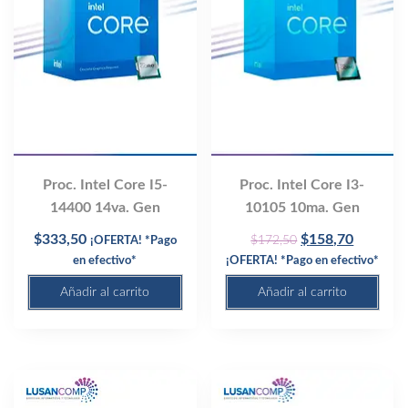
Proc. Intel Core I5-
Proc. Intel Core I3-
14400 14va. Gen
10105 10ma. Gen
Original
Current
$
333,50
$
158,70
$
172,50
¡OFERTA! *Pago
price
price
en efectivo*
¡OFERTA! *Pago en efectivo*
was:
is:
Añadir al carrito
Añadir al carrito
$172,50.
$158,70