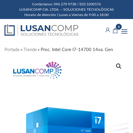
Skip
Contáctanos: 096 270 9738 / (02) 3200576
LUSANCOMP CIA. LTDA. – SOLUCIONES TECNOLÓGICAS
to
Horario de Atención | Lunes a Viernes de 9:00 a 18:00
the
Lusancomp
Soluciones
content
0
Tecnológicas
Cia. Ltda.
Portada
»
Tienda
»
Proc. Intel Core I7-14700 14va. Gen