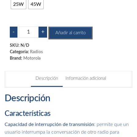
25W
45W
Radio
-
+
Añadir al carrito
móvil
Motorola
SKU:
N/D
DEM300
Categoría:
Radios
Brand:
Motorola
cantidad
Descripción
Información adicional
Descripción
Características
Capacidad de interrupción de transmisión
: permite que un
usuario interrumpa la conversación de otro radio para