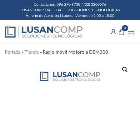
Skip
Contáctanos: 096 270 9738 / (02) 3200576
LUSANCOMP CIA. LTDA. – SOLUCIONES TECNOLÓGICAS
to
Horario de Atención | Lunes a Viernes de 9:00 a 18:00
the
Lusancomp
Soluciones
content
0
Tecnológicas
Cia. Ltda.
Portada
»
Tienda
»
Radio móvil Motorola DEM300