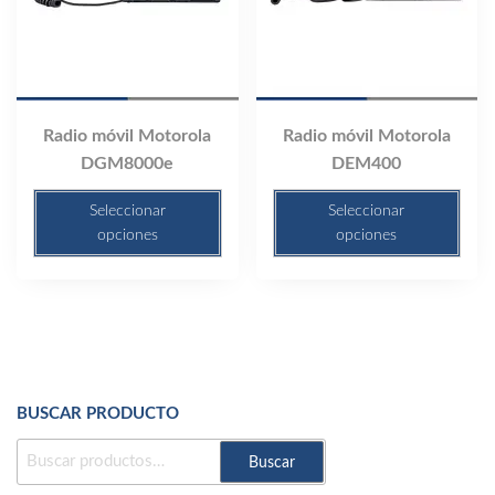
elegir
elegir
en
en
la
la
página
página
de
de
Radio móvil Motorola
Radio móvil Motorola
producto
producto
DGM8000e
DEM400
Seleccionar
Seleccionar
opciones
opciones
BUSCAR PRODUCTO
BUSCAR
Buscar
POR: