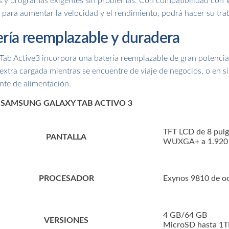
 ​​y programas exigentes sin problemas. Con compatibilidad co
 para aumentar la velocidad y el rendimiento, podrá hacer su tr
ría reemplazable y duradera
Tab Active3 incorpora una batería reemplazable de gran potenci
 extra cargada mientras se encuentre de viaje de negocios, o en s
nte de alimentación.
SAMSUNG GALAXY TAB ACTIVO 3
TFT LCD de 8 pul
PANTALLA
WUXGA+ a 1.920 
PROCESADOR
Exynos 9810 de oc
4 GB/64 GB
VERSIONES
MicroSD hasta 1T