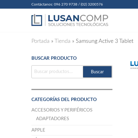
Skip
Contáctanos: 096 270 9738 / (02) 3200576
to
Lusanc
Soluciones
Tecnológicas
the
Cia. Ltda
content
Portada
»
Tienda
»
Samsung Active 3 Tablet
BUSCAR PRODUCTO
BUSCAR
Buscar
POR:
CATEGORÍAS DEL PRODUCTO
ACCESORIOS Y PERIFÉRICOS
ADAPTADORES
APPLE