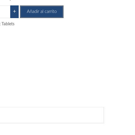
sung
+
Añadir al carrito
ive
:
Tablets
et
tidad