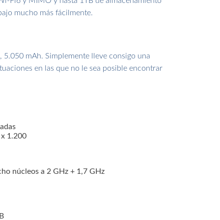
n Wi-Fi6 y MIMO y hasta 1TB de almacenamiento
abajo mucho más fácilmente.
a, 5.050 mAh. Simplemente lleve consigo una
ituaciones en las que no le sea posible encontrar
gadas
x 1.200
ho núcleos a 2 GHz + 1,7 GHz
B