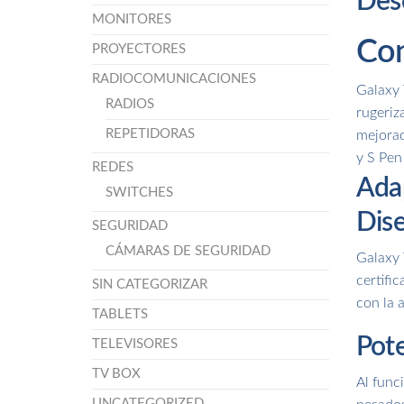
Des
MONITORES
Con
PROYECTORES
RADIOCOMUNICACIONES
Galaxy 
RADIOS
rugeriz
REPETIDORAS
mejorad
y S Pen
REDES
Adap
SWITCHES
Dise
SEGURIDAD
CÁMARAS DE SEGURIDAD
Galaxy 
certifi
SIN CATEGORIZAR
con la 
TABLETS
Pote
TELEVISORES
TV BOX
Al func
UNCATEGORIZED