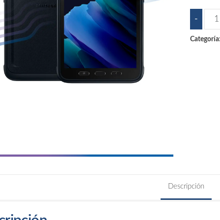
Sam
-
Act
Categoría
3
Tabl
can
Descripción