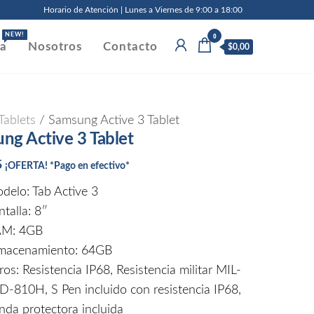
Horario de Atención | Lunes a Viernes de 9:00 a 18:00
0
NEW!
da
Nosotros
Contacto
$0,00
Tablets
/ Samsung Active 3 Tablet
ng Active 3 Tablet
5
¡OFERTA! *Pago en efectivo*
delo: Tab Active 3
ntalla: 8″
M: 4GB
macenamiento: 64GB
ros: Resistencia IP68, Resistencia militar MIL-
D-810H, S Pen incluido con resistencia IP68,
nda protectora incluida