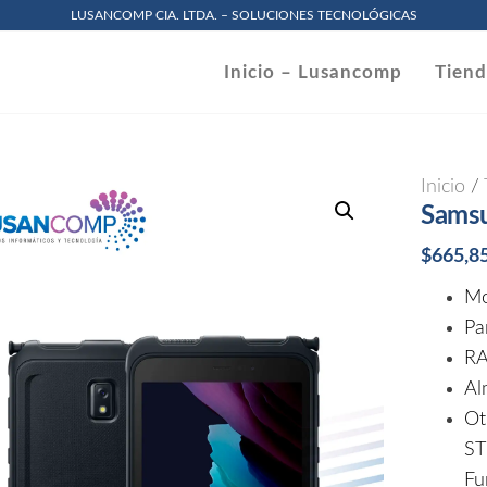
LUSANCOMP CIA. LTDA. – SOLUCIONES TECNOLÓGICAS
omp
Inicio – Lusancomp
Tien
.
Inicio
/
Samsu
$
665,8
Mo
Pa
RA
Al
Ot
ST
Fu