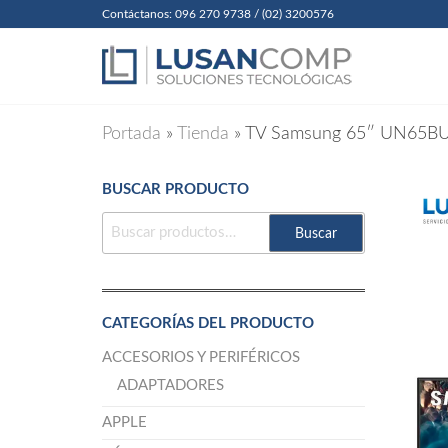
Skip
Contáctanos: 096 270 9738 / (02) 3200576
to
Lusanc
Soluciones
Tecnológicas
the
Cia. Ltda
content
Portada
»
Tienda
»
TV Samsung 65″ UN65B
BUSCAR PRODUCTO
BUSCAR
Buscar
POR:
CATEGORÍAS DEL PRODUCTO
ACCESORIOS Y PERIFÉRICOS
ADAPTADORES
APPLE