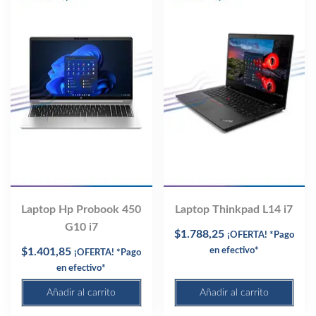
Laptop Hp Probook 450
Laptop Thinkpad L14 i7
G10 i7
$
1.788,25
¡OFERTA! *Pago
$
1.401,85
en efectivo*
¡OFERTA! *Pago
en efectivo*
Añadir al carrito
Añadir al carrito