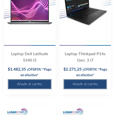
Laptop Dell Latitude
Laptop Thinkpad P14s
5540 i5
Gen. 3 i7
$
1.482,35
$
2.271,25
¡OFERTA! *Pago
¡OFERTA! *Pago
en efectivo*
en efectivo*
Añadir al carrito
Añadir al carrito