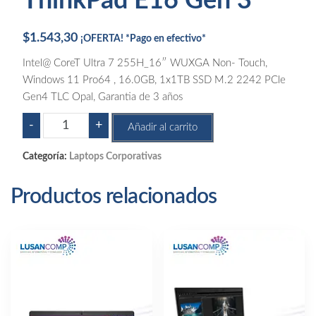
ThinkPad E16 Gen 3
$
1.543,30
¡OFERTA! *Pago en efectivo*
Intel@ CoreT Ultra 7 255H_16″ WUXGA Non- Touch,
Windows 11 Pro64 , 16.0GB, 1x1TB SSD M.2 2242 PCle
Gen4 TLC Opal, Garantia de 3 años
ThinkPad
-
+
Añadir al carrito
E16
Gen
Categoría:
Laptops Corporativas
3
cantidad
Productos relacionados