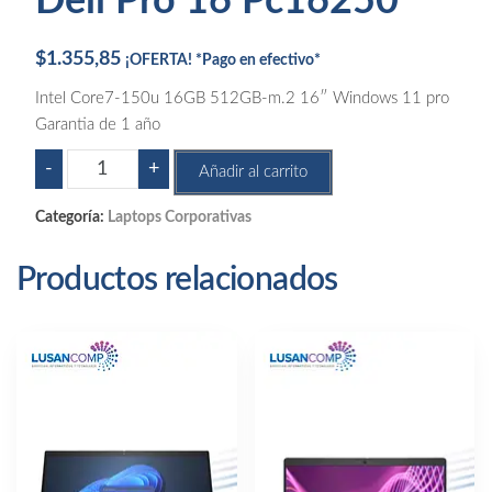
Dell Pro 16 Pc16250
$
1.355,85
¡OFERTA! *Pago en efectivo*
Intel Core7-150u 16GB 512GB-m.2 16″ Windows 11 pro
Garantia de 1 año
Dell
-
+
Añadir al carrito
Pro
16
Categoría:
Laptops Corporativas
Pc16250
cantidad
Productos relacionados