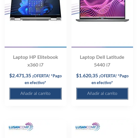
Laptop HP Elitebook
Laptop Dell Latitude
x360 i7
5440 i7
$
2.471,35
$
1.620,35
¡OFERTA! *Pago
¡OFERTA! *Pago
en efectivo*
en efectivo*
Añadir al carrito
Añadir al carrito