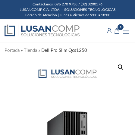
Skip
Contáctanos: 096 270 9738 / (02) 3200576
LUSANCOMP CIA. LTDA. – SOLUCIONES TECNOLÓGICAS
to
Horario de Atención | Lunes a Viernes de 9:00 a 18:00
the
Lusancomp
Soluciones
content
0
Tecnológicas
Cia. Ltda.
Portada
»
Tienda
»
Dell Pro Slim Qcs1250