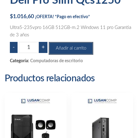
Dell Pro Slim Qcs1250
$
1.016,60
¡OFERTA! *Pago en efectivo*
Ultra5-235vpro 16GB 512GB-m.2 Windows 11 pro Garantia
de 3 años
Dell
-
+
Añadir al carrito
Pro
Slim
Categoría:
Computadoras de escritorio
Qcs1250
cantidad
Productos relacionados