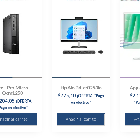
ell Pro Micro
Hp Aio 24-cr0253la
Appl
Qcm1250
$
775,10
$
2.1
¡OFERTA! *Pago
.204,05
¡OFERTA!
en efectivo*
*Pa
Pago en efectivo*
ñadir al carrito
Añadir al carrito
Aña