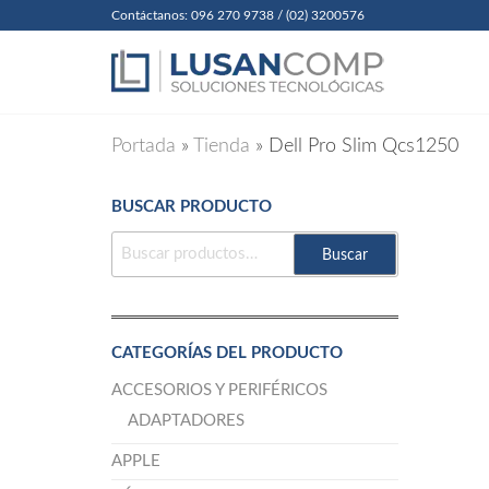
Skip
Contáctanos: 096 270 9738 / (02) 3200576
to
Lusanc
Soluciones
Tecnológicas
the
Cia. Ltda
content
Portada
»
Tienda
»
Dell Pro Slim Qcs1250
BUSCAR PRODUCTO
BUSCAR
Buscar
POR:
CATEGORÍAS DEL PRODUCTO
ACCESORIOS Y PERIFÉRICOS
ADAPTADORES
APPLE