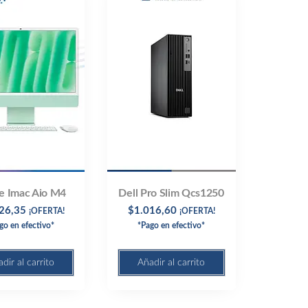
e Imac Aio M4
Dell Pro Slim Qcs1250
26,35
$
1.016,60
¡OFERTA!
¡OFERTA!
go en efectivo*
*Pago en efectivo*
dir al carrito
Añadir al carrito