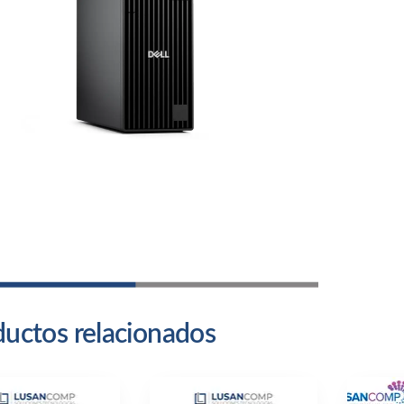
Qcs
can
uctos relacionados