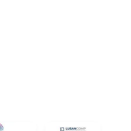
1250
tidad