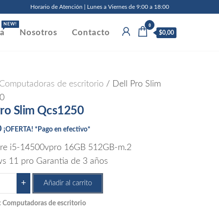
Horario de Atención | Lunes a Viernes de 9:00 a 18:00
0
NEW!
da
Nosotros
Contacto
$0,00
Computadoras de escritorio
/ Dell Pro Slim
0
Pro Slim Qcs1250
0
¡OFERTA! *Pago en efectivo*
ore i5-14500vpro 16GB 512GB-m.2
 11 pro Garantia de 3 años
+
Añadir al carrito
:
Computadoras de escritorio
m