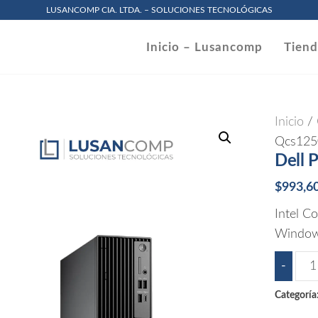
LUSANCOMP CIA. LTDA. – SOLUCIONES TECNOLÓGICAS
omp
Inicio – Lusancomp
Tien
.
Inicio
/
Qcs125
Dell 
$
993,6
Intel C
Windows
Dell
-
Pro
Categoría
Sli