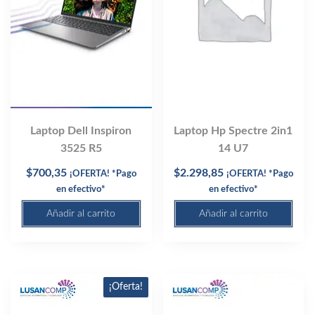
Laptop Dell Inspiron
Laptop Hp Spectre 2in1
3525 R5
14 U7
$
700,35
$
2.298,85
¡OFERTA! *Pago
¡OFERTA! *Pago
en efectivo*
en efectivo*
Añadir al carrito
Añadir al carrito
¡Oferta!