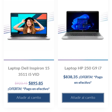
Laptop Dell Inspiron 15
Laptop HP 250 G9 i7
3511 i5 VID
$
838,35
¡OFERTA! *Pago
Original
Current
$
895,85
en efectivo*
$
923,45
price
price
¡OFERTA! *Pago en efectivo*
was:
is:
Añadir al carrito
Añadir al carrito
$923,45.
$895,85.