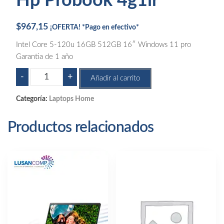
Hp Probook 4g1ir
$
967,15
¡OFERTA! *Pago en efectivo*
Intel Core 5-120u 16GB 512GB 16″ Windows 11 pro
Garantia de 1 año
Hp
-
+
Añadir al carrito
Probook
4g1ir
Categoría:
Laptops Home
cantidad
Productos relacionados