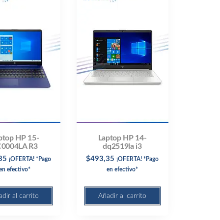
ptop HP 15-
Laptop HP 14-
C0004LA R3
dq2519la i3
35
$
493,35
¡OFERTA! *Pago
¡OFERTA! *Pago
en efectivo*
en efectivo*
dir al carrito
Añadir al carrito