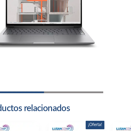
can
uctos relacionados
¡Oferta!