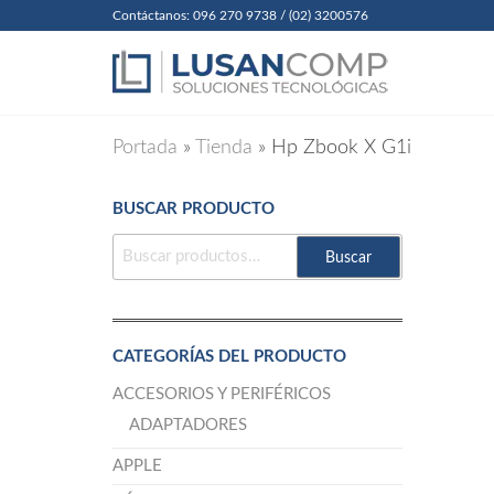
Skip
Contáctanos: 096 270 9738 / (02) 3200576
to
Lusanc
Soluciones
Tecnológicas
the
Cia. Ltda
content
Portada
»
Tienda
»
Hp Zbook X G1i
BUSCAR PRODUCTO
BUSCAR
Buscar
POR:
CATEGORÍAS DEL PRODUCTO
ACCESORIOS Y PERIFÉRICOS
ADAPTADORES
APPLE