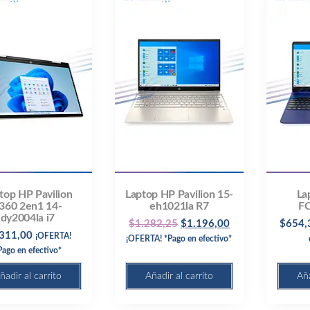
top HP Pavilion
Laptop HP Pavilion 15-
La
360 2en1 14-
eh1021la R7
F
dy2004la i7
Original
Current
$
1.282,25
$
1.196,00
$
654,
.311,00
¡OFERTA!
¡OFERTA! *Pago en efectivo*
price
price
Pago en efectivo*
was:
is:
$1.282,25.
$1.196,00.
ñadir al carrito
Añadir al carrito
Aña