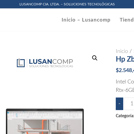
LUSANCOMP CIA. LTDA. – SOLUCIONES TECNOLÓGICAS
omp
Inicio – Lusancomp
Tien
.
Inicio
/
Hp Zb
$
2.548
Intel C
Rtx-6GB
Hp
-
Zbo
Categoría
X
G1i