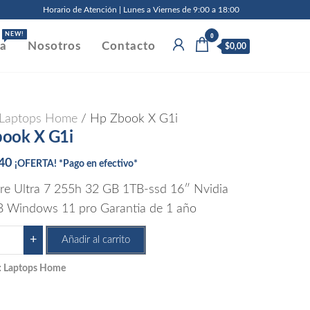
Horario de Atención | Lunes a Viernes de 9:00 a 18:00
0
NEW!
da
Nosotros
Contacto
$0,00
Laptops Home
/ Hp Zbook X G1i
ook X G1i
,40
¡OFERTA! *Pago en efectivo*
ore Ultra 7 255h 32 GB 1TB-ssd 16″ Nvidia
 Windows 11 pro Garantia de 1 año
+
Añadir al carrito
ok
:
Laptops Home