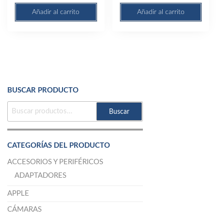
was:
is:
was:
is:
Añadir al carrito
Añadir al carrito
$1.840,00.
$1.723,85.
$1.999,85.
$1.897
BUSCAR PRODUCTO
BUSCAR
Buscar
POR:
CATEGORÍAS DEL PRODUCTO
ACCESORIOS Y PERIFÉRICOS
ADAPTADORES
APPLE
CÁMARAS