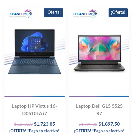
¡Oferta!
¡Oferta!
Laptop HP Victus 16-
Laptop Dell G15 5525
D0510LA i7
R7
Original
Current
Original
Curren
$
1.723,85
$
1.897,50
$
1.840,00
$
1.999,85
price
price
price
price
¡OFERTA! *Pago en efectivo*
¡OFERTA! *Pago en efectivo*