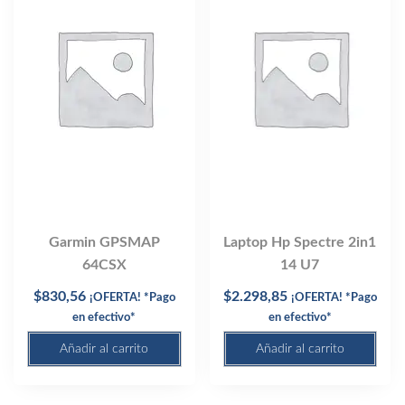
Garmin GPSMAP
Laptop Hp Spectre 2in1
64CSX
14 U7
$
830,56
$
2.298,85
¡OFERTA! *Pago
¡OFERTA! *Pago
en efectivo*
en efectivo*
Añadir al carrito
Añadir al carrito