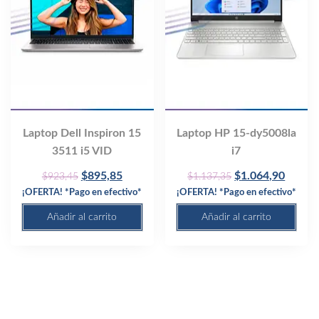
Laptop Dell Inspiron 15
Laptop HP 15-dy5008la
3511 i5 VID
i7
Original
Current
Original
Curren
$
895,85
$
1.064,90
$
923,45
$
1.137,35
price
price
price
price
¡OFERTA! *Pago en efectivo*
¡OFERTA! *Pago en efectivo*
was:
is:
was:
is:
Añadir al carrito
Añadir al carrito
$923,45.
$895,85.
$1.137,35.
$1.064