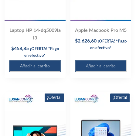
Laptop HP 14-dq5009la
Apple Macbook Pro M5
i3
$
2.626,60
¡OFERTA! *Pago
$
458,85
en efectivo*
¡OFERTA! *Pago
en efectivo*
Añadir al carrito
Añadir al carrito
¡Oferta!
¡Oferta!