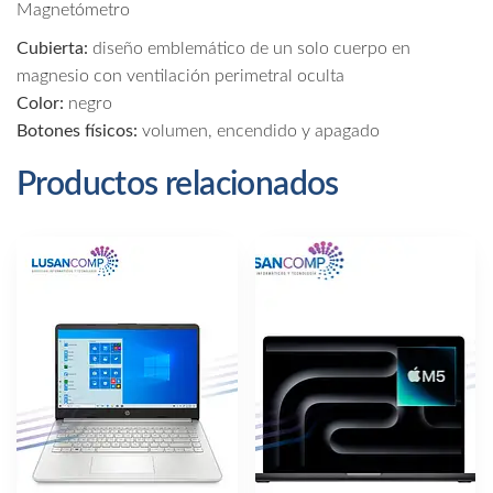
Magnetómetro
Cubierta:
diseño emblemático de un solo cuerpo en
magnesio con ventilación perimetral oculta
Color:
negro
Botones físicos:
volumen, encendido y apagado
Productos relacionados