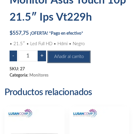
Monitor Asus Touch 10p
21.5″ Ips Vt229h
$
557,75
¡OFERTA! *Pago en efectivo*
• 21.5″ • Led Full HD • Hdmi • Negro
Monitor
-
+
Añadir al carrito
Asus
Touch
SKU:
27
10p
Categoría:
Monitores
21.5"
Ips
Productos relacionados
Vt229h
cantidad