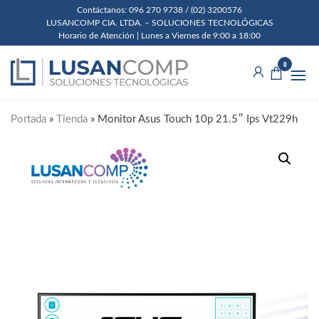
Skip
Contáctanos: 096 270 9738 / (02) 3200576
LUSANCOMP CIA. LTDA. – SOLUCIONES TECNOLÓGICAS
to
Horario de Atención | Lunes a Viernes de 9:00 a 18:00
the
Lusancomp
Soluciones
content
0
Tecnológicas
Cia. Ltda.
Portada
»
Tienda
»
Monitor Asus Touch 10p 21.5″ Ips Vt229h