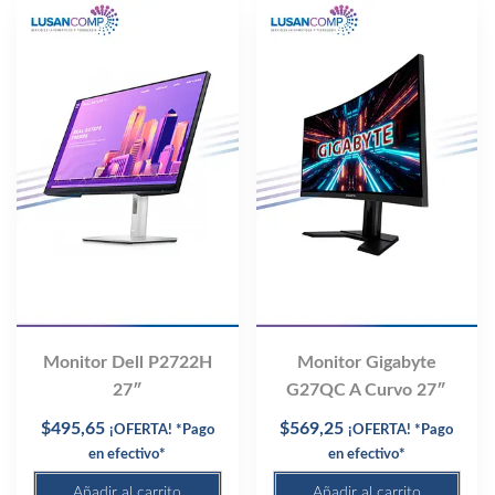
Monitor Dell P2722H
Monitor Gigabyte
27″
G27QC A Curvo 27″
$
495,65
$
569,25
¡OFERTA! *Pago
¡OFERTA! *Pago
en efectivo*
en efectivo*
Añadir al carrito
Añadir al carrito