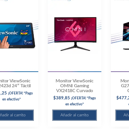
Monitor ViewSonic
itor ViewSonic
Moni
OMNI Gaming
423d 24″ Táctil
G27
VX2418C Curvado
,25
¡OFERTA! *Pago
$
389,85
$
477,
¡OFERTA! *Pago
en efectivo*
en efectivo*
ñadir al carrito
Añadir al carrito
Aña