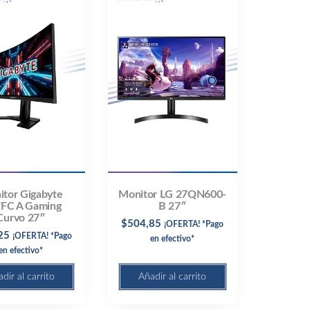
tor Gigabyte
Monitor LG 27QN600-
FC A Gaming
B 27″
Curvo 27″
$
504,85
¡OFERTA! *Pago
25
¡OFERTA! *Pago
en efectivo*
en efectivo*
dir al carrito
Añadir al carrito