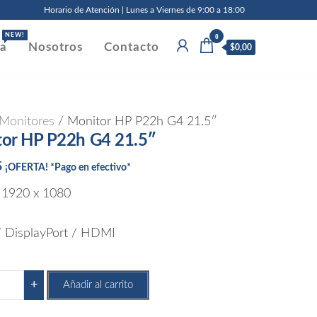
Horario de Atención | Lunes a Viernes de 9:00 a 18:00
0
NEW!
da
Nosotros
Contacto
$0,00
Monitores
/ Monitor HP P22h G4 21.5″
or HP P22h G4 21.5″
5
¡OFERTA! *Pago en efectivo*
 1920 x 1080
 DisplayPort / HDMI
itor
+
Añadir al carrito