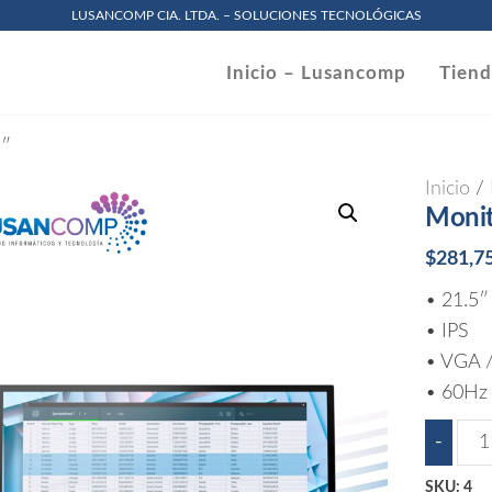
LUSANCOMP CIA. LTDA. – SOLUCIONES TECNOLÓGICAS
omp
Inicio – Lusancomp
Tien
.
5″
Inicio
/
Monit
$
281,7
• 21.5″
• IPS
• VGA /
• 60Hz
Mon
-
HP
SKU:
4