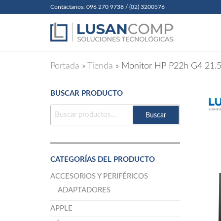
Skip
Contáctanos: 096 270 9738 / (02) 3200576
to
Lusanc
Soluciones
Tecnológicas
the
Cia. Ltda
content
Portada
»
Tienda
»
Monitor HP P22h G4 21.
BUSCAR PRODUCTO
BUSCAR
Buscar
POR:
CATEGORÍAS DEL PRODUCTO
ACCESORIOS Y PERIFÉRICOS
ADAPTADORES
APPLE