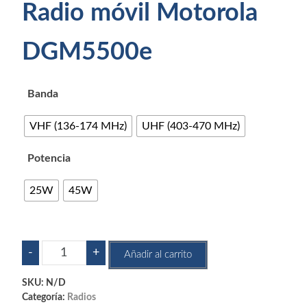
Radio móvil Motorola
DGM5500e
Banda
VHF (136-174 MHz)
UHF (403-470 MHz)
Potencia
25W
45W
Radio
-
+
Añadir al carrito
móvil
Motorola
SKU:
N/D
DGM5500e
Categoría:
Radios