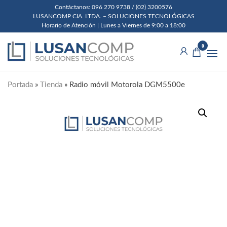
Skip
Contáctanos: 096 270 9738 / (02) 3200576
LUSANCOMP CIA. LTDA. – SOLUCIONES TECNOLÓGICAS
to
Horario de Atención | Lunes a Viernes de 9:00 a 18:00
the
Lusancomp
Soluciones
content
0
Tecnológicas
Cia. Ltda.
Portada
»
Tienda
»
Radio móvil Motorola DGM5500e