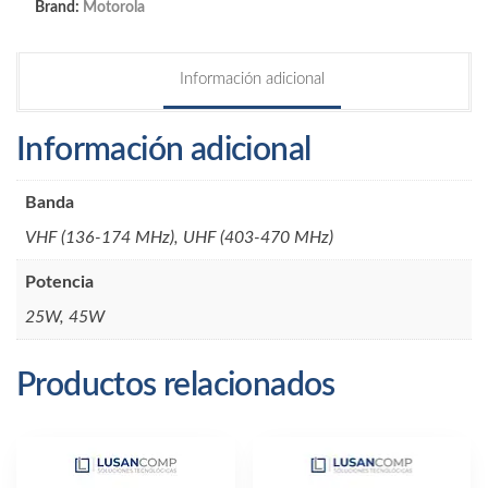
Brand:
Motorola
cantidad
Información adicional
Información adicional
Banda
VHF (136-174 MHz), UHF (403-470 MHz)
Potencia
25W, 45W
Productos relacionados
Este
producto