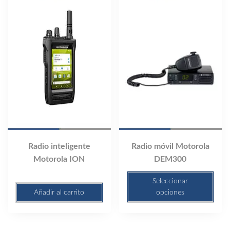
tiene
múltiples
variantes.
Las
opciones
se
pueden
elegir
en
la
página
de
Radio inteligente
Radio móvil Motorola
producto
Motorola ION
DEM300
Seleccionar
Añadir al carrito
opciones