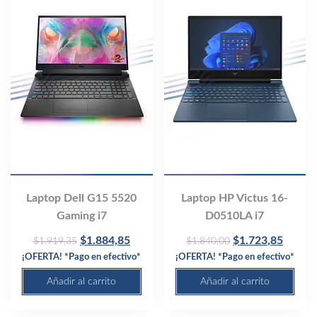
Laptop Dell G15 5520
Laptop HP Victus 16-
Gaming i7
D0510LA i7
Original
Current
Original
Curren
$
1.884,85
$
1.723,85
$
1.919,35
$
1.840,00
price
price
price
price
¡OFERTA! *Pago en efectivo*
¡OFERTA! *Pago en efectivo*
was:
is:
was:
is:
Añadir al carrito
Añadir al carrito
$1.919,35.
$1.884,85.
$1.840,00.
$1.723