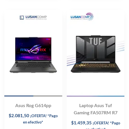
Asus Rog G614pp
Laptop Asus Tuf
Gaming FA507RM R7
$
2.081,50
¡OFERTA! *Pago
en efectivo*
$
1.459,35
¡OFERTA! *Pago