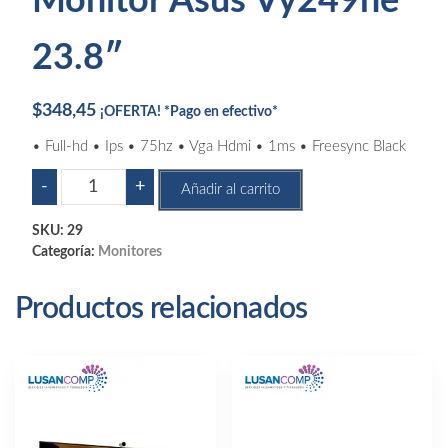
Monitor Asus Vy249he
23.8″
$
348,45
¡OFERTA! *Pago en efectivo*
• Full-hd • Ips • 75hz • Vga Hdmi • 1ms • Freesync Black
Monitor
-
+
Añadir al carrito
Asus
Vy249he
SKU:
29
23.8"
Categoría:
Monitores
cantidad
Productos relacionados