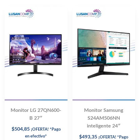
Monitor LG 27QN600-
Monitor Samsung
B 27″
S24AM506NN
inteligente 24″
$
504,85
¡OFERTA! *Pago
en efectivo*
$
493,35
¡OFERTA! *Pago