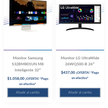
Monitor Samsung
Monitor LG UltraWide
S32BM801UN M8
26WQ500-B 26″
Inteligente 32″
$
437,00
¡OFERTA! *Pago
$
1.058,00
en efectivo*
¡OFERTA! *Pago
en efectivo*
Añadir al carrito
Añadir al carrito